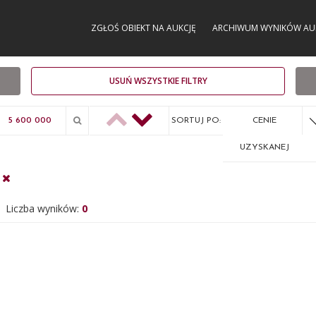
ZGŁOŚ OBIEKT NA AUKCJĘ
ARCHIWUM WYNIKÓW AU
USUŃ WSZYSTKIE FILTRY
SORTUJ PO:
CENIE
UZYSKANEJ
Liczba wyników:
0