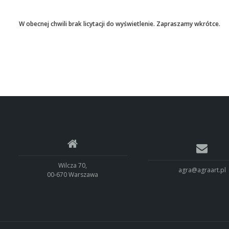
W obecnej chwili brak licytacji do wyświetlenie. Zapraszamy wkrótce.
Wilcza 70,
agra@agraart.pl
00-670 Warszawa