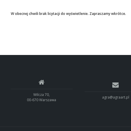
W obecnej chwili brak licytacji do wyświetlenie. Zapraszamy wkrótce.
Wilcza 70,
agra@agraart.pl
00-670 Warszawa