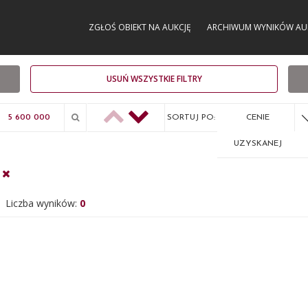
ZGŁOŚ OBIEKT NA AUKCJĘ
ARCHIWUM WYNIKÓW AU
USUŃ WSZYSTKIE FILTRY
SORTUJ PO:
CENIE
UZYSKANEJ
Liczba wyników:
0