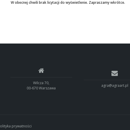
W obecnej chwili brak licytacji do wyświetlenie. Zapraszamy wkrótce.
Wilcza 70,
agra@agraart.pl
00-670 Warszawa
olityka prywatności