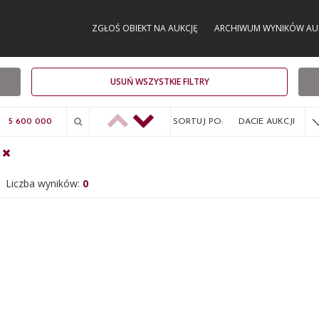
ZGŁOŚ OBIEKT NA AUKCJĘ
ARCHIWUM WYNIKÓW AU
USUŃ WSZYSTKIE FILTRY
SORTUJ PO:
DACIE AUKCJI
Liczba wyników:
0