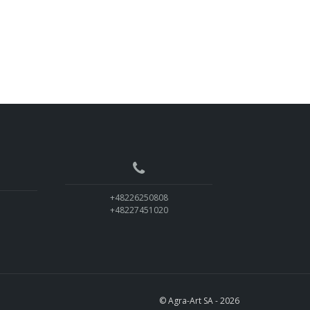
+48226250808
+48227451020
© Agra-Art SA - 2026