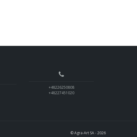
+48226250808
+48227451020
© Agra-Art SA - 2026