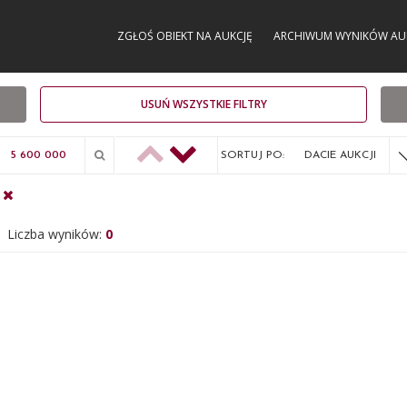
ZGŁOŚ OBIEKT NA AUKCJĘ
ARCHIWUM WYNIKÓW AU
USUŃ WSZYSTKIE FILTRY
SORTUJ PO:
DACIE AUKCJI
Liczba wyników:
0