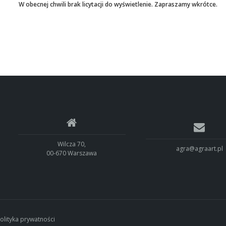
W obecnej chwili brak licytacji do wyświetlenie. Zapraszamy wkrótce.
Wilcza 70,
agra@agraart.pl
00-670 Warszawa
olityka prywatności