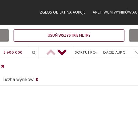
ZGŁOŚ OBIEKT NA AUKCJĘ
ARCHIWUM WYNIKÓW AU
USUŃ WSZYSTKIE FILTRY
SORTUJ PO:
DACIE AUKCJI
Liczba wyników:
0