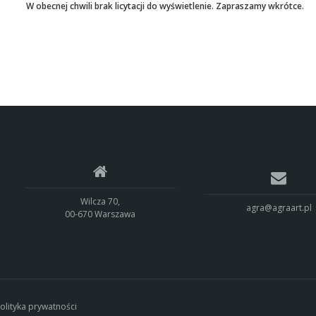
W obecnej chwili brak licytacji do wyświetlenie. Zapraszamy wkrótce.
Wilcza 70,
agra@agraart.pl
00-670 Warszawa
olityka prywatności