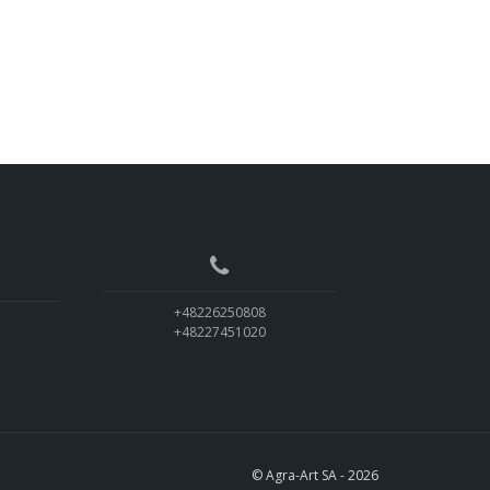
+48226250808
+48227451020
© Agra-Art SA - 2026