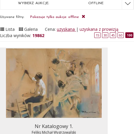
WYBIERZ AUKCJE:
OFFLINE
Używane filtry:
Pokazuje tylko aukcje: offline
Lista
Galeria
Cena:
uzyskana
|
uzyskana z prowizją
Liczba wyników:
19862
15
30
45
60
100
Nr Katalogowy 1.
Feliks Michał Wygrzywalski