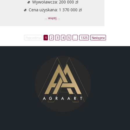
Wywoławcza: 200 000 zł
Cena uzyskana: 1 370 000 zł
... więcej ...
Poprzednia
1
2
3
4
5
…
1325
Następna