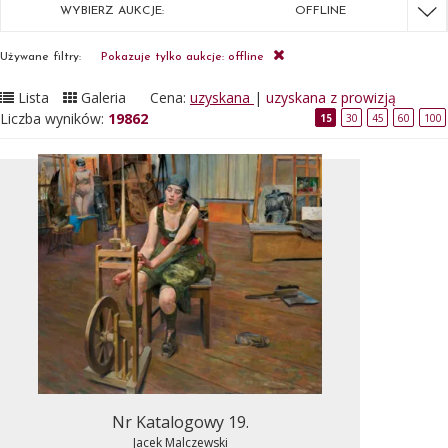
WYBIERZ AUKCJE:
OFFLINE
Używane filtry:
Pokazuje tylko aukcje: offline
Lista
Galeria
Cena:
uzyskana
|
uzyskana z prowizją
Liczba wyników:
19862
15
30
45
60
100
Nr Katalogowy 19.
Jacek Malczewski