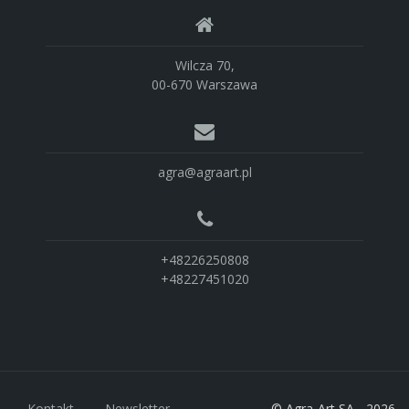
Wilcza 70,
00-670 Warszawa
agra@agraart.pl
+48226250808
+48227451020
Kontakt
Newsletter
© Agra-Art SA - 2026