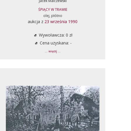
Jacek Malczewski
ŚPIĄCY W TRAWIE
olej, płótno
aukcja z
23 września 1990
Wywoławcza: 0 zł
Cena uzyskana: -
... więcej ...