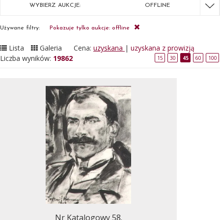
WYBIERZ AUKCJE:
OFFLINE
Używane filtry:
Pokazuje tylko aukcje: offline
Lista
Galeria
Cena:
uzyskana
|
uzyskana z prowizją
Liczba wyników:
19862
15
30
45
60
100
Nr Katalogowy 58.