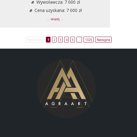
Wywoławcza: 7 000 zł
Cena uzyskana: 7 000 zł
... więcej ...
Poprzednia
1
2
3
4
5
…
1325
Następna