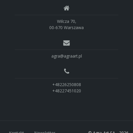
Wilcza 70,
00-670 Warszawa
agra@agraart.pl
+48226250808
+48227451020
Kontakt
Newsletter
© Agra-Art SA - 2026