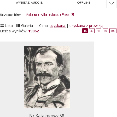
WYBIERZ AUKCJE:
OFFLINE
Używane filtry:
Pokazuje tylko aukcje: offline
Lista
Galeria
Cena:
uzyskana
|
uzyskana z prowizją
Liczba wyników:
19862
15
30
45
60
100
Nr Katalogowy 58.