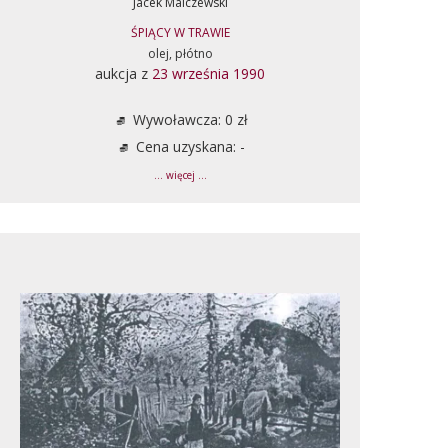
Jacek Malczewski
ŚPIĄCY W TRAWIE
olej, płótno
aukcja z
23 września 1990
Wywoławcza: 0 zł
Cena uzyskana: -
... więcej ...