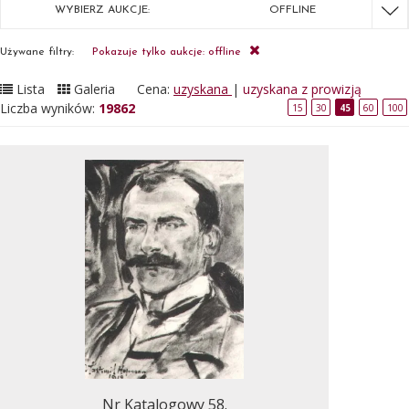
WYBIERZ AUKCJE:
OFFLINE
Używane filtry:
Pokazuje tylko aukcje: offline
Lista
Galeria
Cena:
uzyskana
|
uzyskana z prowizją
Liczba wyników:
19862
15
30
45
60
100
Nr Katalogowy 58.