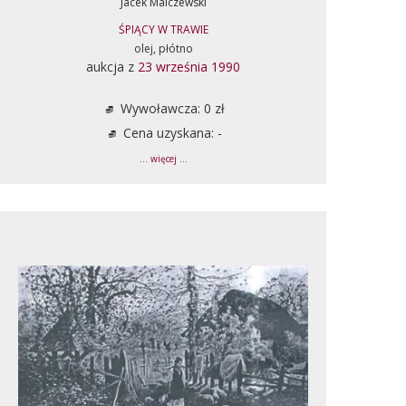
Jacek Malczewski
ŚPIĄCY W TRAWIE
olej, płótno
aukcja z
23 września 1990
Wywoławcza: 0 zł
Cena uzyskana: -
... więcej ...