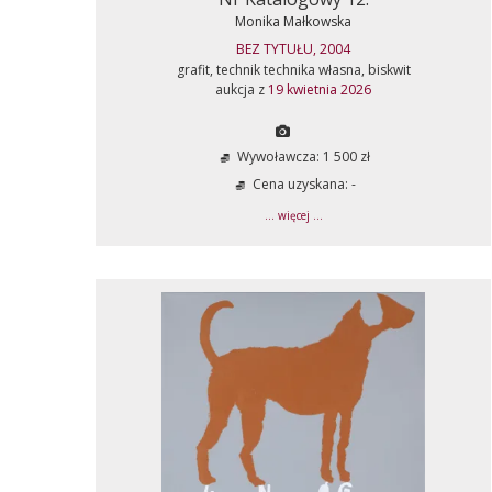
Monika Małkowska
BEZ TYTUŁU, 2004
grafit, technik technika własna, biskwit
aukcja z
19 kwietnia 2026
Wywoławcza: 1 500 zł
Cena uzyskana: -
... więcej ...