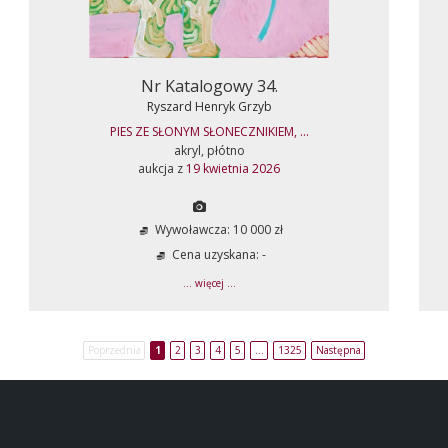
Nr Katalogowy 34.
Ryszard Henryk Grzyb
PIES ZE SŁONYM SŁONECZNIKIEM, ...
akryl, płótno
aukcja z
19 kwietnia 2026
Wywoławcza: 10 000 zł
Cena uzyskana: -
... więcej ...
Poprzednia
1
2
3
4
5
…
1325
Następna