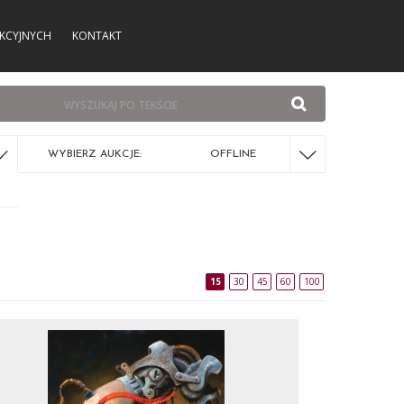
KCYJNYCH
KONTAKT
WYBIERZ AUKCJE:
OFFLINE
15
30
45
60
100