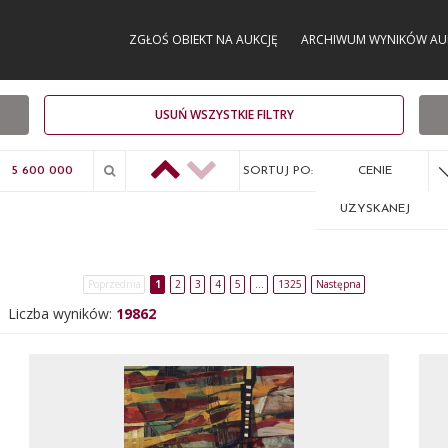
ZGŁOŚ OBIEKT NA AUKCJĘ
ARCHIWUM WYNIKÓW AU
USUŃ WSZYSTKIE FILTRY
SORTUJ PO:
CENIE
UZYSKANEJ
Poprzednia
1
2
3
4
5
…
1325
Następna
Liczba wyników:
19862