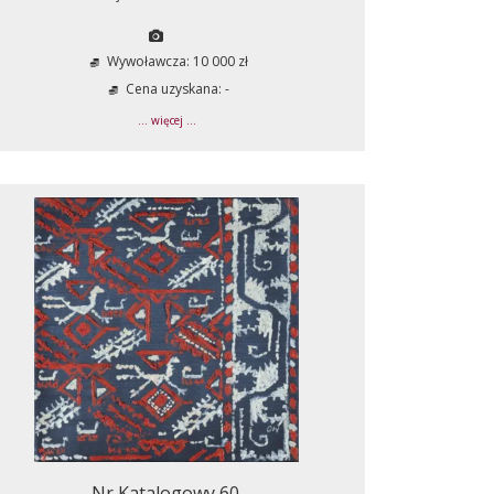
Wywoławcza: 10 000 zł
Cena uzyskana: -
... więcej ...
Nr Katalogowy 60.