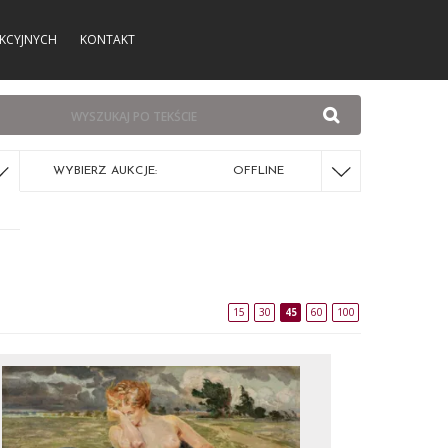
KCYJNYCH
KONTAKT
WYBIERZ AUKCJE:
OFFLINE
15
30
45
60
100