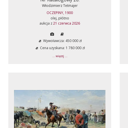
Włodzimierz Tetmajer
OCZEPINY, 1900
olej, płótno
aukcja z
21 czerwca 2026
Wywoławcza: 450 000 zł
Cena uzyskana: 1 780 000 zł
... więcej ...