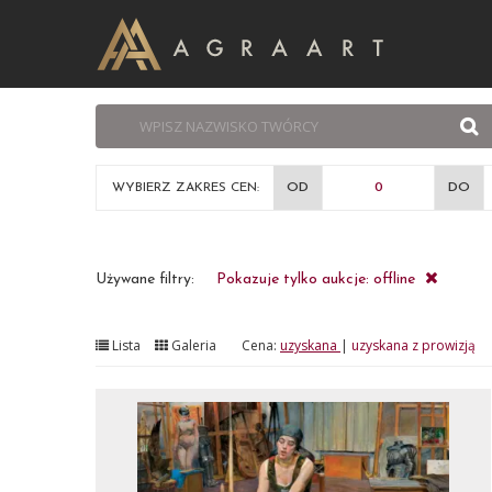
WYBIERZ ZAKRES CEN:
OD
DO
Używane filtry:
Pokazuje tylko aukcje: offline
Lista
Galeria
Cena:
uzyskana
|
uzyskana z prowizją