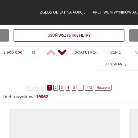
ZGŁOŚ OBIEKT NA AUKCJĘ
ARCHIWUM WYNIKÓW AU
USUŃ WSZYSTKIE FILTRY
SORTUJ PO:
CENIE
UZYSKANEJ
Poprzednia
1
2
3
4
5
…
442
Następna
Liczba wyników:
19862