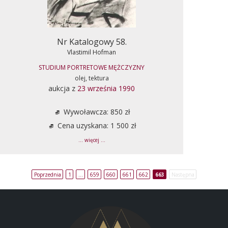
Nr Katalogowy 58.
Vlastimil Hofman
STUDIUM PORTRETOWE MĘŻCZYZNY
olej, tektura
aukcja z
23 września 1990
Wywoławcza: 850 zł
Cena uzyskana: 1 500 zł
... więcej ...
Poprzednia
1
…
659
660
661
662
663
Następna