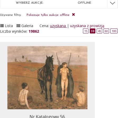
WYBIERZ AUKCJE:
OFFLINE
Używane filtry:
Pokazuje tylko aukcje: offline
Lista
Galeria
Cena:
uzyskana
|
uzyskana z prowizją
Liczba wyników:
19862
15
30
45
60
100
Nr Katalogowy 56.