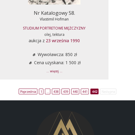
Nr Katalogowy 58.
Vlastimil Hofman
STUDIUM PORTRETOWE MĘŻCZYZNY
olej, tektura
aukcja z
23 września 1990
Wywoławcza: 850 zł
Cena uzyskana: 1 500 zł
... więcej ...
Poprzednia
1
…
438
439
440
441
442
Następna