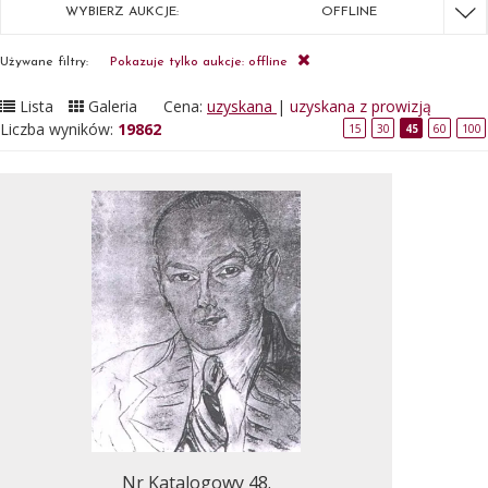
WYBIERZ AUKCJE:
OFFLINE
Używane filtry:
Pokazuje tylko aukcje: offline
Lista
Galeria
Cena:
uzyskana
|
uzyskana z prowizją
Liczba wyników:
19862
15
30
45
60
100
Nr Katalogowy 48.