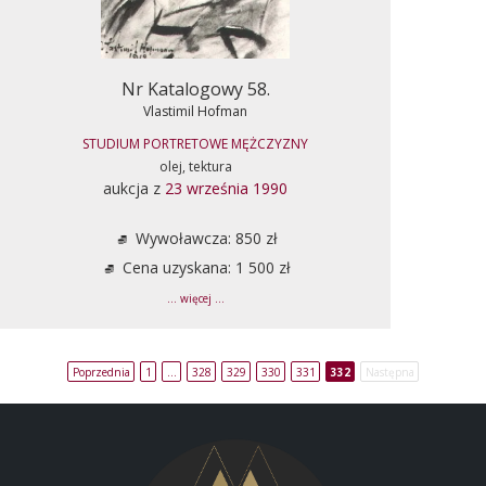
Nr Katalogowy 58.
Vlastimil Hofman
STUDIUM PORTRETOWE MĘŻCZYZNY
olej, tektura
aukcja z
23 września 1990
Wywoławcza: 850 zł
Cena uzyskana: 1 500 zł
... więcej ...
Poprzednia
1
…
328
329
330
331
332
Następna