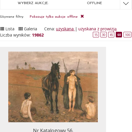
WYBIERZ AUKCJE:
OFFLINE
Używane filtry:
Pokazuje tylko aukcje: offline
Lista
Galeria
Cena:
uzyskana
|
uzyskana z prowizją
Liczba wyników:
19862
15
30
45
60
100
Nr Katalogowy 56.