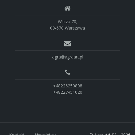
Wilcza 70,
00-670 Warszawa
agra@agraart.pl
+48226250808
+48227451020
Kontakt
Newsletter
© Agra-Art SA - 2026