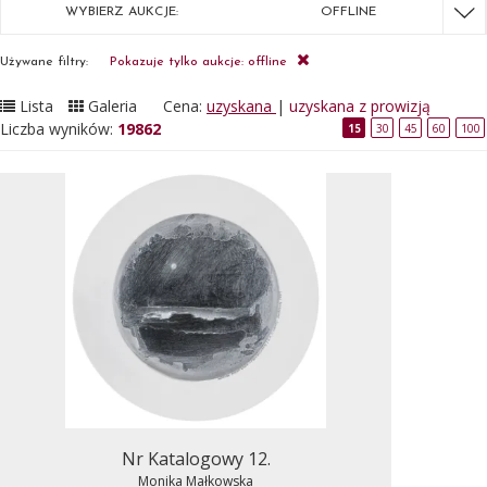
WYBIERZ AUKCJE:
OFFLINE
Używane filtry:
Pokazuje tylko aukcje: offline
Lista
Galeria
Cena:
uzyskana
|
uzyskana z prowizją
Liczba wyników:
19862
15
30
45
60
100
Nr Katalogowy 12.
Monika Małkowska