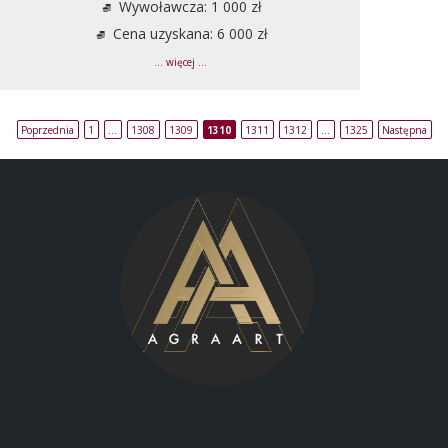
Wywoławcza: 1 000 zł
Cena uzyskana: 6 000 zł
... więcej ...
Poprzednia
1
…
1308
1309
1310
1311
1312
…
1325
Następna