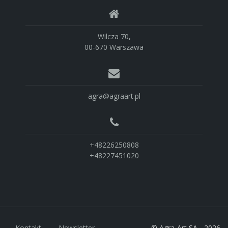
Wilcza 70,
00-670 Warszawa
agra@agraart.pl
+48226250808
+48227451020
Kontakt
Newsletter
© Agra-Art SA - 2026