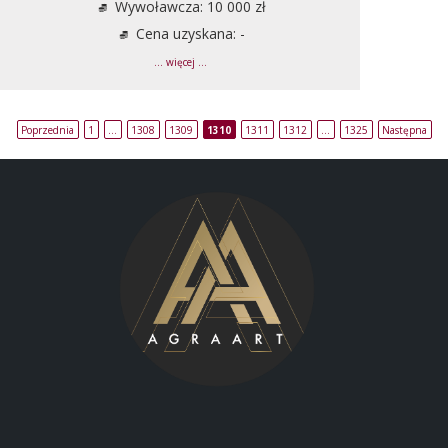
Wywoławcza: 10 000 zł
Cena uzyskana: -
... więcej ...
Poprzednia
1
…
1308
1309
1310
1311
1312
…
1325
Następna