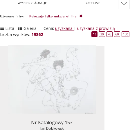
WYBIERZ AUKCJE:
OFFLINE
Używane filtry:
Pokazuje tylko aukcje: offline
Lista
Galeria
Cena:
uzyskana
|
uzyskana z prowizją
Liczba wyników:
19862
15
30
45
60
100
Nr Katalogowy 153.
Jan Dobkowski