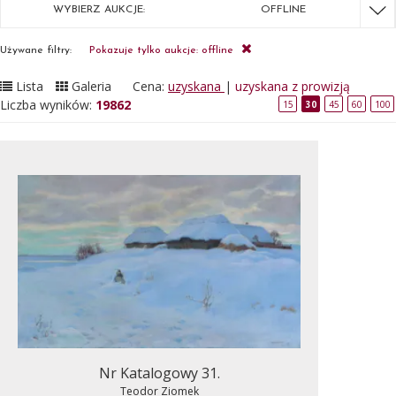
WYBIERZ AUKCJE:
OFFLINE
Używane filtry:
Pokazuje tylko aukcje: offline
Lista
Galeria
Cena:
uzyskana
|
uzyskana z prowizją
Liczba wyników:
19862
15
30
45
60
100
Nr Katalogowy 31.
Teodor Ziomek