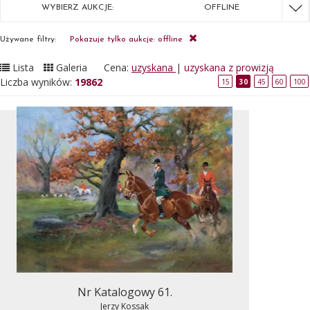
WYBIERZ AUKCJE:
OFFLINE
Używane filtry:
Pokazuje tylko aukcje: offline
Lista
Galeria
Cena:
uzyskana
|
uzyskana z prowizją
Liczba wyników:
19862
15
30
45
60
100
Nr Katalogowy 61.
Jerzy Kossak