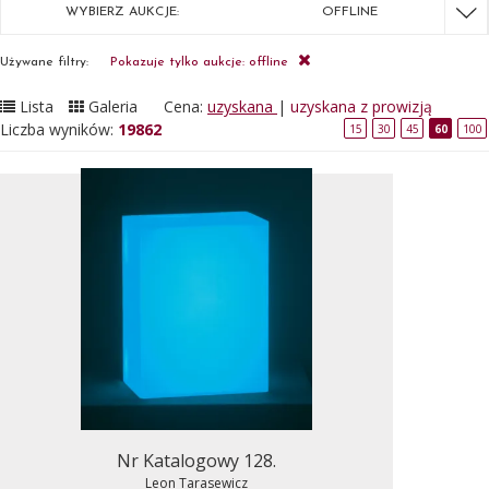
WYBIERZ AUKCJE:
OFFLINE
Używane filtry:
Pokazuje tylko aukcje: offline
Lista
Galeria
Cena:
uzyskana
|
uzyskana z prowizją
Liczba wyników:
19862
15
30
45
60
100
Nr Katalogowy 128.
Leon Tarasewicz