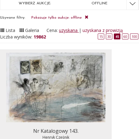
WYBIERZ AUKCJE:
OFFLINE
Używane filtry:
Pokazuje tylko aukcje: offline
Lista
Galeria
Cena:
uzyskana
|
uzyskana z prowizją
Liczba wyników:
19862
15
30
45
60
100
Nr Katalogowy 143.
Henryk Cześnik