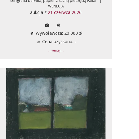
serigrafia barwna, papier z suchą pieczęcią Fallani |
WENECJA
aukcja z
21 czerwca 2026
Wywoławcza: 20 000 zł
Cena uzyskana: -
... więcej ...