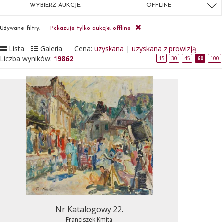
WYBIERZ AUKCJE:
OFFLINE
Używane filtry:
Pokazuje tylko aukcje: offline
Lista
Galeria
Cena:
uzyskana
|
uzyskana z prowizją
Liczba wyników:
19862
15
30
45
60
100
Nr Katalogowy 22.
Franciszek Kmita