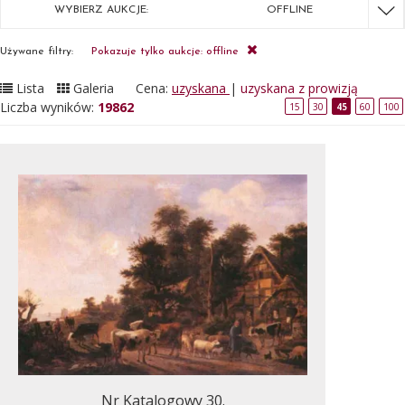
WYBIERZ AUKCJE:
OFFLINE
Używane filtry:
Pokazuje tylko aukcje: offline
Lista
Galeria
Cena:
uzyskana
|
uzyskana z prowizją
Liczba wyników:
19862
15
30
45
60
100
Nr Katalogowy 30.