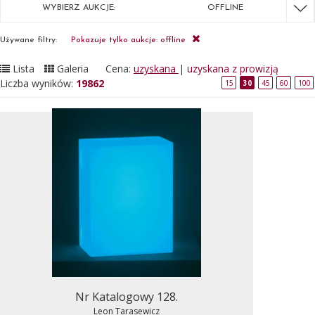
WYBIERZ AUKCJE:
OFFLINE
Używane filtry:
Pokazuje tylko aukcje: offline
Lista
Galeria
Cena:
uzyskana
|
uzyskana z prowizją
Liczba wyników:
19862
15
30
45
60
100
Nr Katalogowy 128.
Leon Tarasewicz