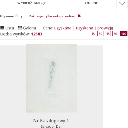
WYBIERZ AUKCJE:
ONLINE
Używane filtry:
Pokazuje tylko aukcje: online
Lista
Galeria
Cena:
uzyskana
|
uzyskana z prowizją
Liczba wyników:
12583
15
30
45
60
100
Nr Katalogowy 1.
Salvador Dali