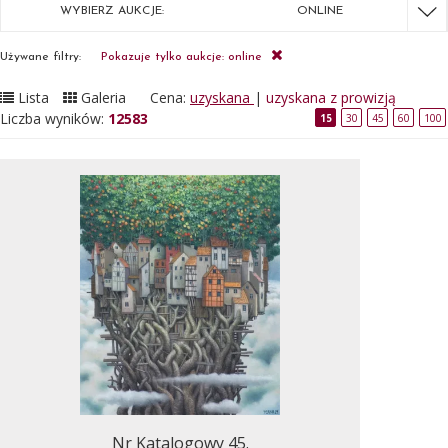
WYBIERZ AUKCJE:
ONLINE
Używane filtry:
Pokazuje tylko aukcje: online
Lista
Galeria
Cena:
uzyskana
|
uzyskana z prowizją
Liczba wyników:
12583
15
30
45
60
100
Nr Katalogowy 45.