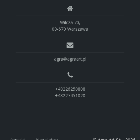
Wilcza 70,
00-670 Warszawa
agra@agraart.pl
+48226250808
+48227451020
Kontakt
Newsletter
© Agra-Art SA - 2026