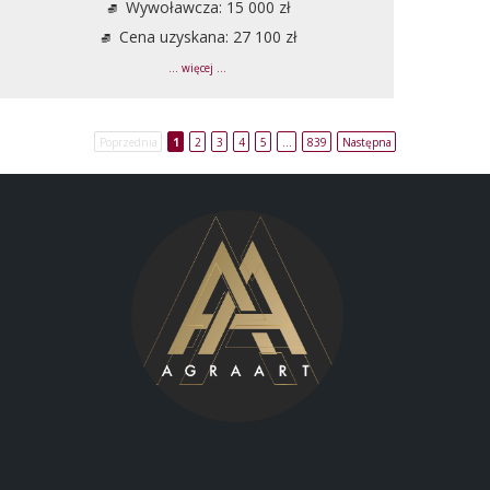
Wywoławcza: 15 000 zł
Cena uzyskana: 27 100 zł
... więcej ...
Poprzednia
1
2
3
4
5
…
839
Następna