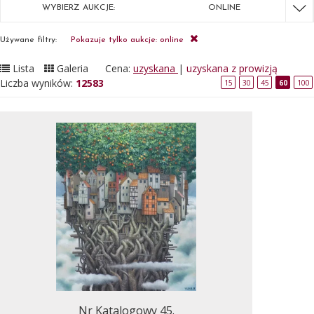
WYBIERZ AUKCJE:
ONLINE
Używane filtry:
Pokazuje tylko aukcje: online
Lista
Galeria
Cena:
uzyskana
|
uzyskana z prowizją
Liczba wyników:
12583
15
30
45
60
100
Nr Katalogowy 45.