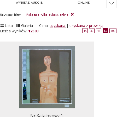
WYBIERZ AUKCJE:
ONLINE
Używane filtry:
Pokazuje tylko aukcje: online
Lista
Galeria
Cena:
uzyskana
|
uzyskana z prowizją
Liczba wyników:
12583
15
30
45
60
100
Nr Katalogowy 1.