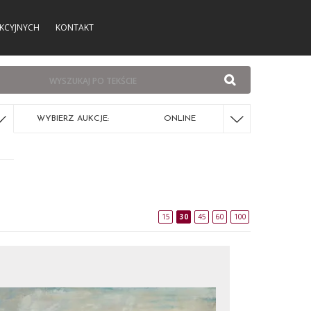
KCYJNYCH
KONTAKT
WYBIERZ AUKCJE:
ONLINE
15
30
45
60
100