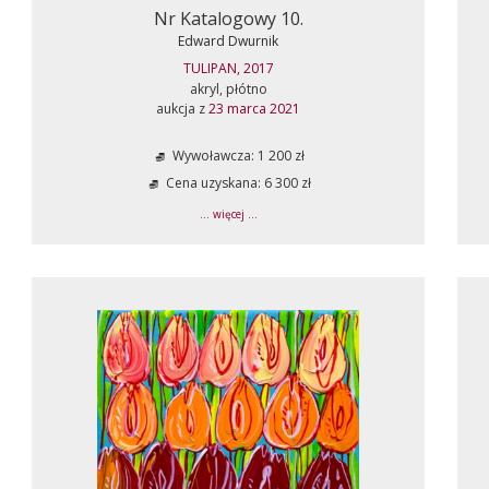
Nr Katalogowy 10.
Edward Dwurnik
TULIPAN, 2017
akryl, płótno
aukcja z
23 marca 2021
Wywoławcza: 1 200 zł
Cena uzyskana: 6 300 zł
... więcej ...