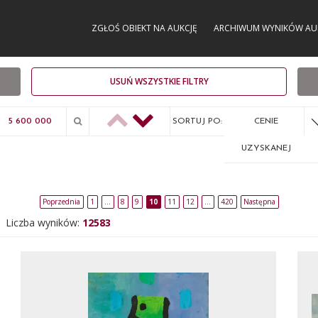
ZGŁOŚ OBIEKT NA AUKCJĘ
ARCHIWUM WYNIKÓW AU
USUŃ WSZYSTKIE FILTRY
SORTUJ PO:
CENIE
UZYSKANEJ
Poprzednia
1
…
8
9
10
11
12
…
420
Następna
Liczba wyników:
12583