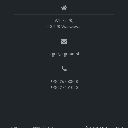
Wilcza 70,
00-670 Warszawa
agra@agraart.pl
+48226250808
+48227451020
Kontakt
Newsletter
© Agra-Art SA - 2026