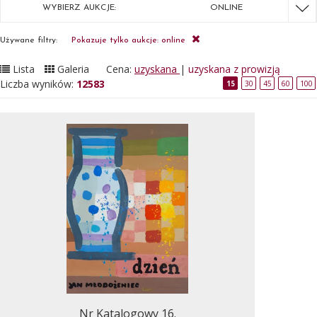
WYBIERZ AUKCJE:
ONLINE
Używane filtry:
Pokazuje tylko aukcje: online
Lista
Galeria
Cena:
uzyskana
|
uzyskana z prowizją
Liczba wyników:
12583
15
30
45
60
100
Nr Katalogowy 16.