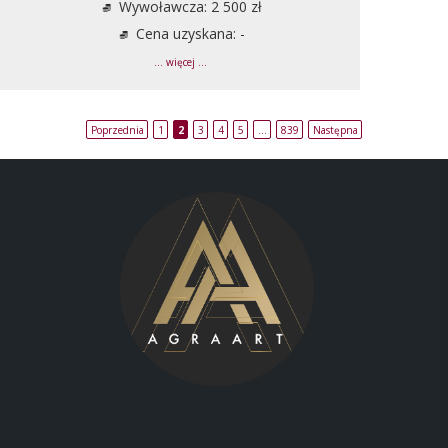
Wywoławcza: 2 500 zł
Cena uzyskana: -
... więcej ...
Poprzednia
1
2
3
4
5
…
839
Następna