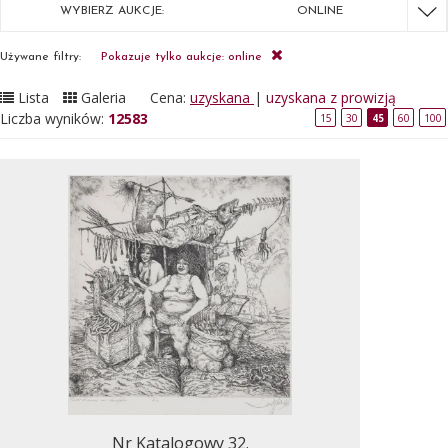
WYBIERZ AUKCJE:
ONLINE
Używane filtry:
Pokazuje tylko aukcje: online
Lista
Galeria
Cena:
uzyskana
|
uzyskana z prowizją
Liczba wyników:
12583
15
30
45
60
100
Nr Katalogowy 32.