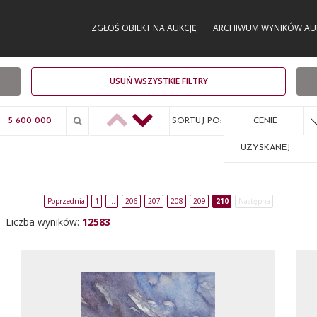
ZGŁOŚ OBIEKT NA AUKCJĘ
ARCHIWUM WYNIKÓW AU
USUŃ WSZYSTKIE FILTRY
SORTUJ PO:
CENIE
UZYSKANEJ
Poprzednia
1
…
206
207
208
209
210
Następna
Liczba wyników:
12583