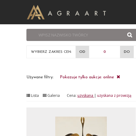
WYBIERZ ZAKRES CEN:
OD
DO
Używane filtry:
Pokazuje tylko aukcje: online
Lista
Galeria
Cena:
uzyskana
|
uzyskana z prowizją