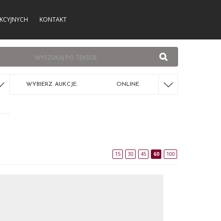
KCYJNYCH
KONTAKT
WYBIERZ AUKCJE:
ONLINE
15
30
45
60
100