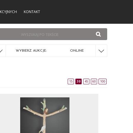
KCYJNYCH
KONTAKT
WYBIERZ AUKCJE:
ONLINE
15
30
45
60
100