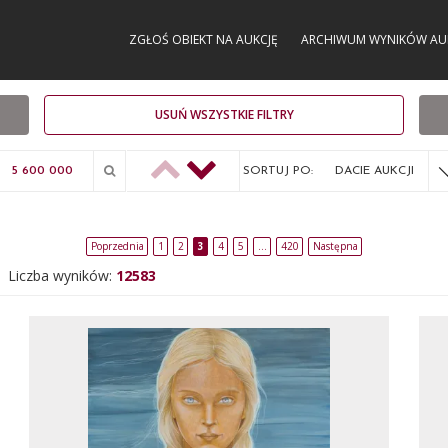
ZGŁOŚ OBIEKT NA AUKCJĘ
ARCHIWUM WYNIKÓW AU
USUŃ WSZYSTKIE FILTRY
SORTUJ PO:
DACIE AUKCJI
Poprzednia
1
2
3
4
5
…
420
Następna
Liczba wyników:
12583