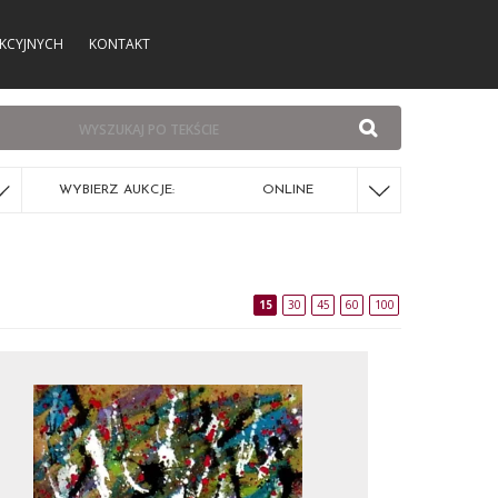
KCYJNYCH
KONTAKT
WYBIERZ AUKCJE:
ONLINE
15
30
45
60
100