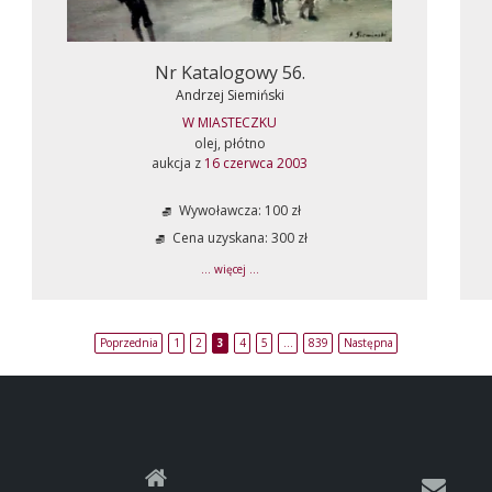
Nr Katalogowy 56.
Andrzej Siemiński
W MIASTECZKU
olej, płótno
aukcja z
16 czerwca 2003
Wywoławcza: 100 zł
Cena uzyskana: 300 zł
... więcej ...
Poprzednia
1
2
3
4
5
…
839
Następna