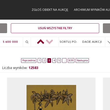
ZGŁOŚ OBIEKT NA AUKCJĘ
ARCHIWUM WYNIKÓW AU
USUŃ WSZYSTKIE FILTRY
SORTUJ PO:
DACIE AUKCJI
Poprzednia
1
2
3
4
5
…
839
Następna
Liczba wyników:
12583