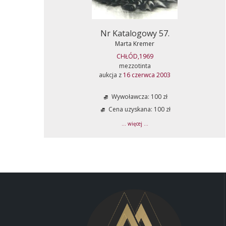
Nr Katalogowy 57.
Marta Kremer
CHŁÓD,1969
mezzotinta
aukcja z
16 czerwca 2003
Wywoławcza: 100 zł
Cena uzyskana: 100 zł
... więcej ...