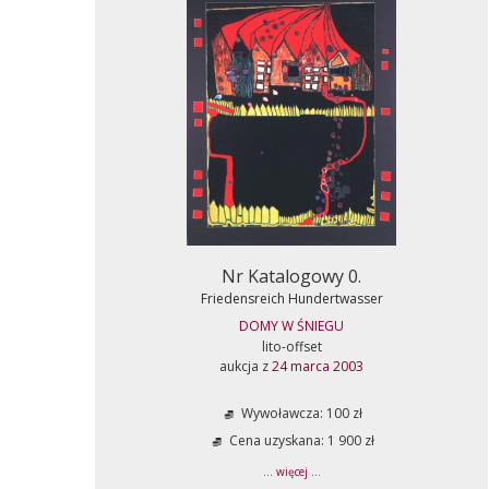
Nr Katalogowy 0.
Friedensreich Hundertwasser
DOMY W ŚNIEGU
lito-offset
aukcja z
24 marca 2003
Wywoławcza: 100 zł
Cena uzyskana: 1 900 zł
... więcej ...