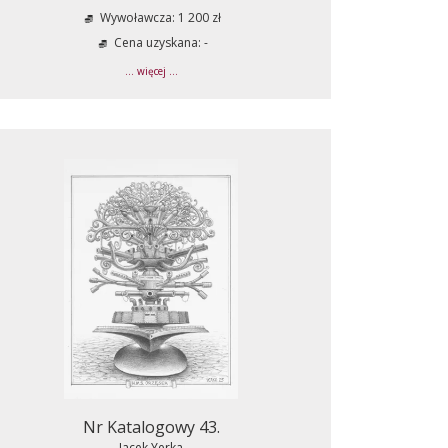
Wywoławcza: 1 200 zł
Cena uzyskana: -
... więcej ...
Nr Katalogowy 43.
Jacek Yerka