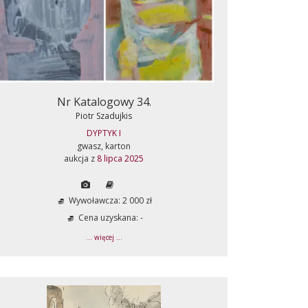
Nr Katalogowy 34.
Piotr Szadujkis
DYPTYK I
gwasz, karton
aukcja z
8 lipca 2025
Wywoławcza: 2 000 zł
Cena uzyskana: -
... więcej ...