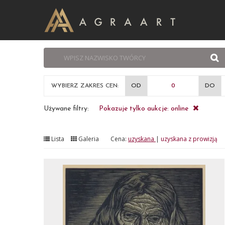
WYBIERZ ZAKRES CEN:
OD
DO
Używane filtry:
Pokazuje tylko aukcje: online
Lista
Galeria
Cena:
uzyskana
|
uzyskana z prowizją