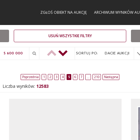
ZGŁOŚ OBIEKT NA AUKCJĘ
ARCHIWUM WYNIKÓW AU
USUŃ WSZYSTKIE FILTRY
SORTUJ PO:
DACIE AUKCJI
Poprzednia
1
2
3
4
5
6
7
…
210
Następna
Liczba wyników:
12583