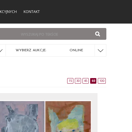
KCYJNYCH
KONTAKT
WYBIERZ AUKCJE:
ONLINE
15
30
45
60
100