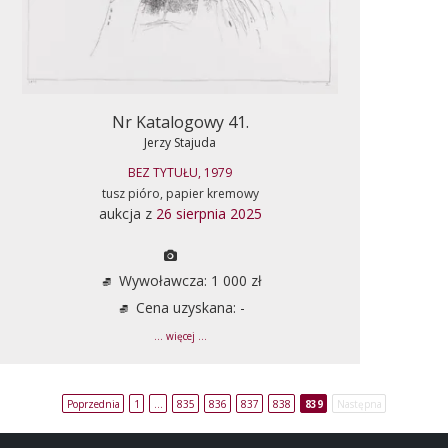
Nr Katalogowy 41.
Jerzy Stajuda
BEZ TYTUŁU, 1979
tusz pióro, papier kremowy
aukcja z
26 sierpnia 2025
Wywoławcza: 1 000 zł
Cena uzyskana: -
... więcej ...
Poprzednia
1
…
835
836
837
838
839
Następna