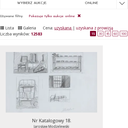
WYBIERZ AUKCJE:
ONLINE
Używane filtry:
Pokazuje tylko aukcje: online
Lista
Galeria
Cena:
uzyskana
|
uzyskana z prowizją
Liczba wyników:
12583
15
30
45
60
100
Nr Katalogowy 18.
Jarosław Modzelewski