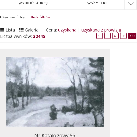
WYBIERZ AUKCJE:
WSZYSTKIE
Używane filtry:
Brak filtrów
Lista
Galeria
Cena:
uzyskana
|
uzyskana z prowizją
Liczba wyników:
32445
15
30
45
60
100
Nr Katalogowy 56.