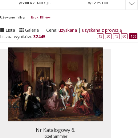
WYBIERZ AUKCJE:
WSZYSTKIE
Używane filtry:
Brak filtrów
Lista
Galeria
Cena:
uzyskana
|
uzyskana z prowizją
Liczba wyników:
32445
15
30
45
60
100
Nr Katalogowy 6.
Józef Simmler