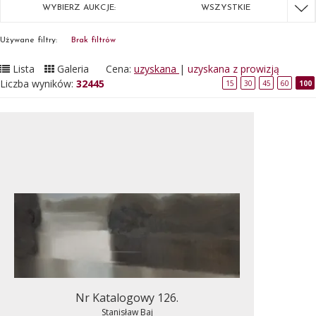
WYBIERZ AUKCJE:
WSZYSTKIE
Używane filtry:
Brak filtrów
Lista
Galeria
Cena:
uzyskana
|
uzyskana z prowizją
Liczba wyników:
32445
15
30
45
60
100
Nr Katalogowy 126.
Stanisław Baj