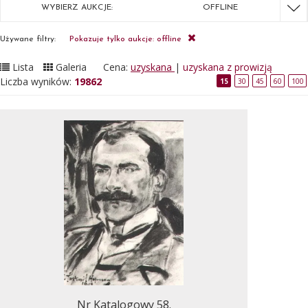
WYBIERZ AUKCJE:
OFFLINE
Używane filtry:
Pokazuje tylko aukcje: offline
Lista
Galeria
Cena:
uzyskana
|
uzyskana z prowizją
Liczba wyników:
19862
15
30
45
60
100
Nr Katalogowy 58.