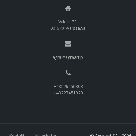
Wilcza 70,
00-670 Warszawa
agra@agraart.pl
+48226250808
+48227451020
Kontakt
Newsletter
© Agra-Art SA - 2026