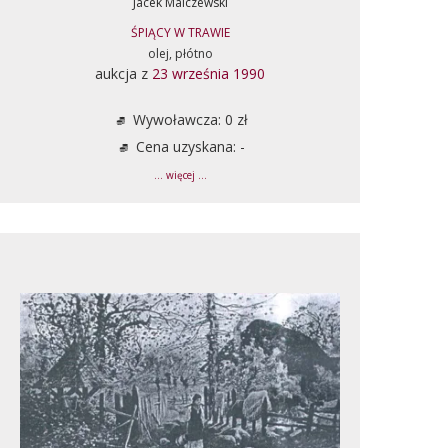
Jacek Malczewski
ŚPIĄCY W TRAWIE
olej, płótno
aukcja z
23 września 1990
Wywoławcza: 0 zł
Cena uzyskana: -
... więcej ...