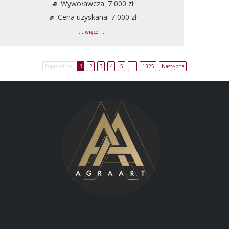
Wywoławcza: 7 000 zł
Cena uzyskana: 7 000 zł
... więcej ...
Poprzednia
1
2
3
4
5
…
1325
Następna