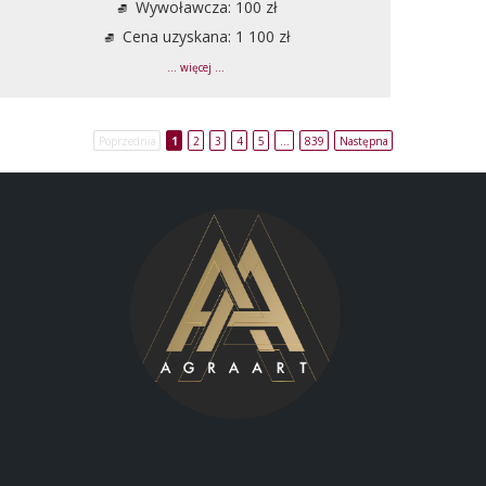
Wywoławcza: 100 zł
Cena uzyskana: 1 100 zł
... więcej ...
Poprzednia
1
2
3
4
5
…
839
Następna