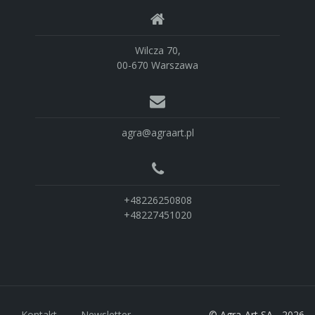
Wilcza 70,
00-670 Warszawa
agra@agraart.pl
+48226250808
+48227451020
Kontakt
Newsletter
© Agra-Art SA - 2026