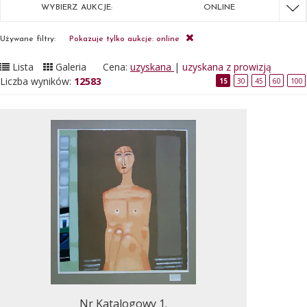
WYBIERZ AUKCJE:
ONLINE
Używane filtry:
Pokazuje tylko aukcje: online
Lista
Galeria
Cena:
uzyskana
|
uzyskana z prowizją
Liczba wyników:
12583
15
30
45
60
100
Nr Katalogowy 1.