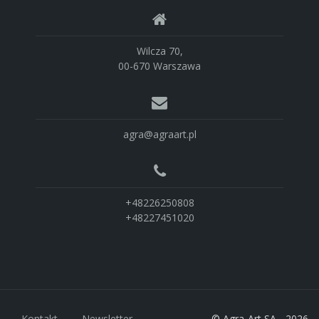
Wilcza 70,
00-670 Warszawa
agra@agraart.pl
+48226250808
+48227451020
Kontakt
Newsletter
© Agra-Art SA - 2026