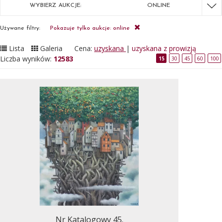
WYBIERZ AUKCJE:
ONLINE
Używane filtry:
Pokazuje tylko aukcje: online
Lista
Galeria
Cena:
uzyskana
|
uzyskana z prowizją
Liczba wyników:
12583
15
30
45
60
100
Nr Katalogowy 45.