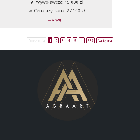
Wywoławcza: 15 000 zł
Cena uzyskana: 27 100 zł
... więcej ...
Poprzednia
1
2
3
4
5
…
839
Następna