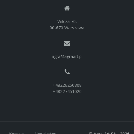
Wilcza 70,
00-670 Warszawa
agra@agraart.pl
+48226250808
+48227451020
Kontakt
Newsletter
© Agra-Art SA - 2026