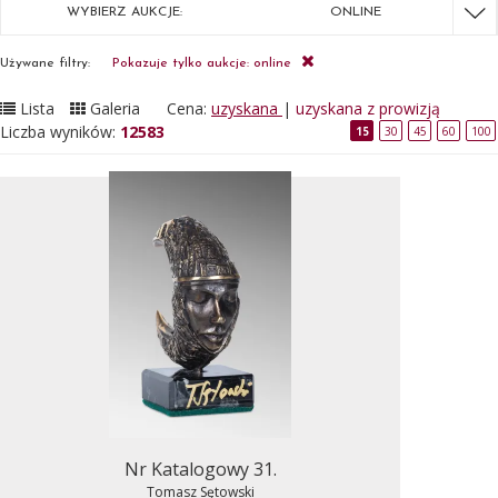
WYBIERZ AUKCJE:
ONLINE
Używane filtry:
Pokazuje tylko aukcje: online
Lista
Galeria
Cena:
uzyskana
|
uzyskana z prowizją
Liczba wyników:
12583
15
30
45
60
100
Nr Katalogowy 31.
Tomasz Sętowski