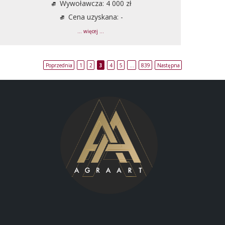
Wywoławcza: 4 000 zł
Cena uzyskana: -
... więcej ...
Poprzednia
1
2
3
4
5
…
839
Następna