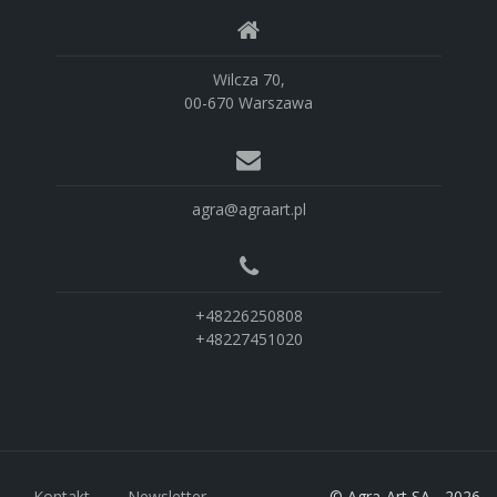
Wilcza 70,
00-670 Warszawa
agra@agraart.pl
+48226250808
+48227451020
Kontakt
Newsletter
© Agra-Art SA - 2026