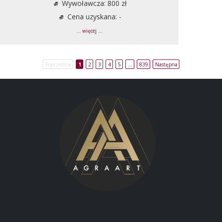
Wywoławcza: 800 zł
Cena uzyskana: -
... więcej ...
Poprzednia
1
2
3
4
5
…
839
Następna