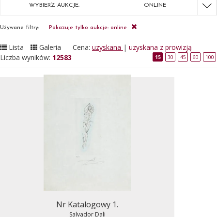
WYBIERZ AUKCJE:
ONLINE
Używane filtry:
Pokazuje tylko aukcje: online
Lista
Galeria
Cena:
uzyskana
|
uzyskana z prowizją
Liczba wyników:
12583
15
30
45
60
100
Nr Katalogowy 1.
Salvador Dali