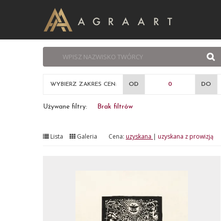
WYBIERZ ZAKRES CEN:
OD
DO
Używane filtry:
Brak filtrów
Lista
Galeria
Cena:
uzyskana
|
uzyskana z prowizją