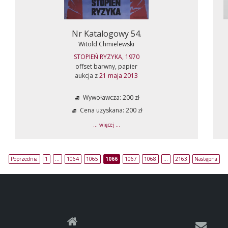
Nr Katalogowy 54.
Witold Chmielewski
STOPIEŃ RYZYKA, 1970
offset barwny, papier
aukcja z
21 maja 2013
Wywoławcza: 200 zł
Cena uzyskana: 200 zł
... więcej ...
Poprzednia
1
…
1064
1065
1066
1067
1068
…
2163
Następna