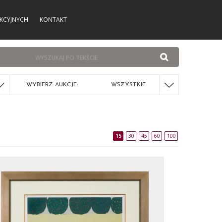
KCYJNYCH
KONTAKT
WYBIERZ AUKCJE:
WSZYSTKIE
15
30
45
60
100