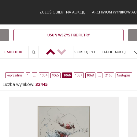
ZGŁOŚ OBIEKT NA AUKCJĘ
ARCHIWUM WYNIKÓW AU
USUŃ WSZYSTKIE FILTRY
SORTUJ PO:
DACIE AUKCJI
Poprzednia
1
…
1064
1065
1066
1067
1068
…
2163
Następna
Liczba wyników:
32445