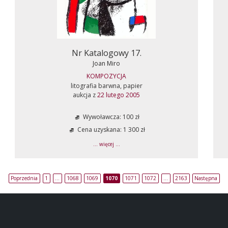
Nr Katalogowy 17.
Joan Miro
KOMPOZYCJA
litografia barwna, papier
aukcja z
22 lutego 2005
Wywoławcza: 100 zł
Cena uzyskana: 1 300 zł
... więcej ...
Poprzednia
1
…
1068
1069
1070
1071
1072
…
2163
Następna