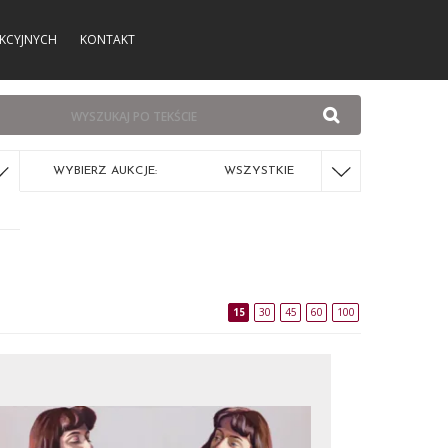
KCYJNYCH
KONTAKT
WYBIERZ AUKCJE:
WSZYSTKIE
15
30
45
60
100