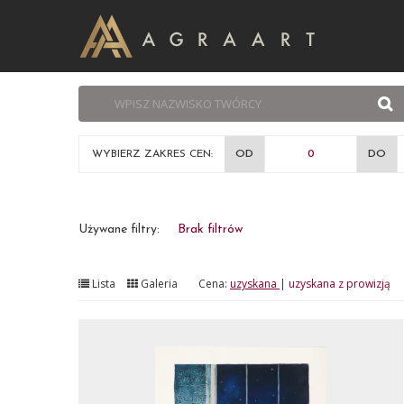
WYBIERZ ZAKRES CEN:
OD
DO
Używane filtry:
Brak filtrów
Lista
Galeria
Cena:
uzyskana
|
uzyskana z prowizją