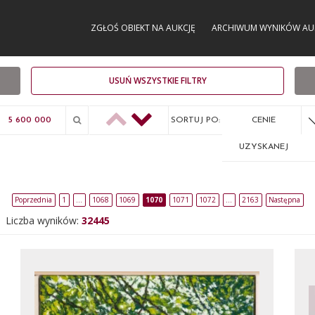
ZGŁOŚ OBIEKT NA AUKCJĘ
ARCHIWUM WYNIKÓW AU
USUŃ WSZYSTKIE FILTRY
SORTUJ PO:
CENIE
UZYSKANEJ
Poprzednia
1
…
1068
1069
1070
1071
1072
…
2163
Następna
Liczba wyników:
32445