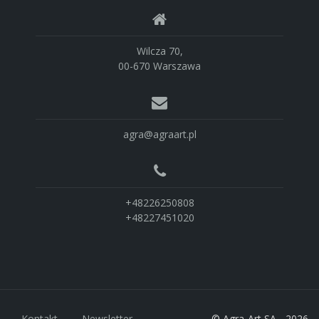
Wilcza 70,
00-670 Warszawa
agra@agraart.pl
+48226250808
+48227451020
Kontakt
Newsletter
© Agra-Art SA - 2026