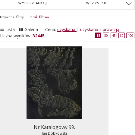
WYBIERZ AUKCJE:
WSZYSTKIE
Używane filtry:
Brak filtrów
Lista
Galeria
Cena:
uzyskana
|
uzyskana z prowizją
Liczba wyników:
32445
15
30
45
60
100
Nr Katalogowy 99.
Jan Dobkowski