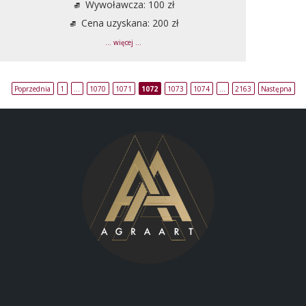
Wywoławcza: 100 zł
Cena uzyskana: 200 zł
... więcej ...
Poprzednia
1
…
1070
1071
1072
1073
1074
…
2163
Następna