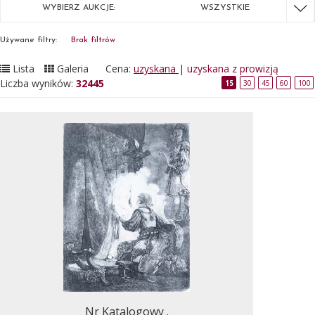
WYBIERZ AUKCJE:
WSZYSTKIE
Używane filtry:
Brak filtrów
Lista
Galeria
Cena:
uzyskana
|
uzyskana z prowizją
Liczba wyników:
32445
15
30
45
60
100
Nr Katalogowy .