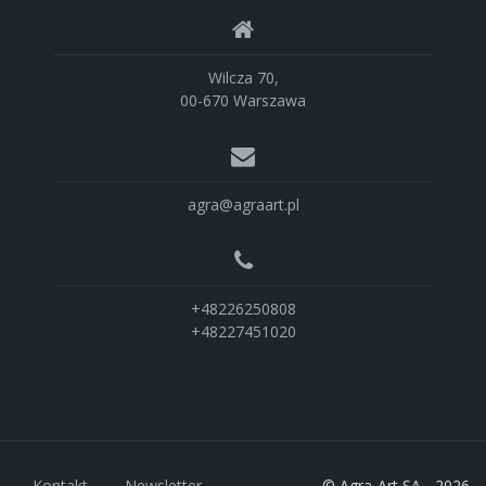
Wilcza 70,
00-670 Warszawa
agra@agraart.pl
+48226250808
+48227451020
Kontakt
Newsletter
© Agra-Art SA - 2026