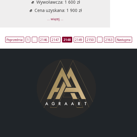
Wywoławcza: 1 600 zł
Cena uzyskana: 1 900 zł
... więcej ...
Poprzednia
1
…
2146
2147
2148
2149
2150
…
2163
Następna