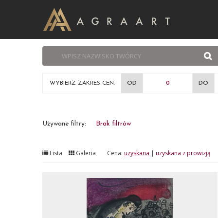
WYBIERZ ZAKRES CEN:
OD
DO
Używane filtry:
Brak filtrów
Lista
Galeria
Cena:
uzyskana
|
uzyskana z prowizją