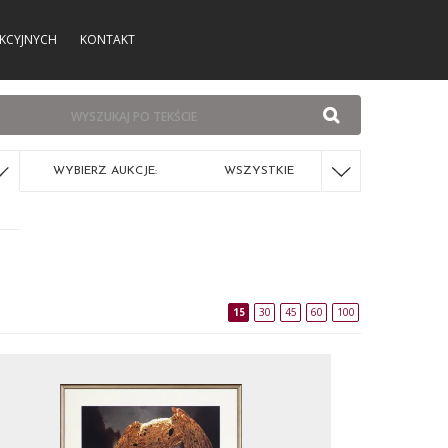
KCYJNYCH
KONTAKT
WYBIERZ AUKCJE:
WSZYSTKIE
15
30
45
60
100