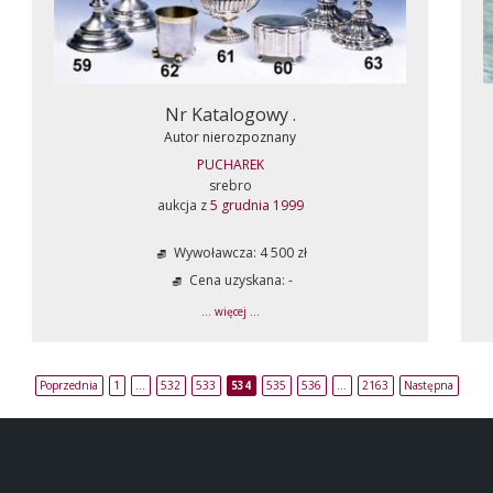
Nr Katalogowy .
Autor nierozpoznany
PUCHAREK
srebro
aukcja z
5 grudnia 1999
Wywoławcza: 4 500 zł
Cena uzyskana: -
... więcej ...
Poprzednia
1
…
532
533
534
535
536
…
2163
Następna