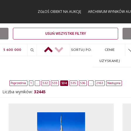
ZGŁOŚ OBIEKT NA AUKCJĘ
ARCHIWUM WYNIKÓW AU
USUŃ WSZYSTKIE FILTRY
SORTUJ PO:
CENIE
UZYSKANEJ
Poprzednia
1
…
532
533
534
535
536
…
2163
Następna
Liczba wyników:
32445