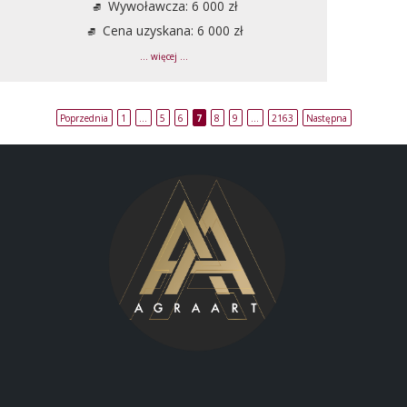
Wywoławcza: 6 000 zł
Cena uzyskana: 6 000 zł
... więcej ...
Poprzednia
1
…
5
6
7
8
9
…
2163
Następna