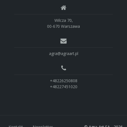
Wilcza 70,
00-670 Warszawa
agra@agraart.pl
+48226250808
+48227451020
Kontakt
Newsletter
© Agra-Art SA - 2026