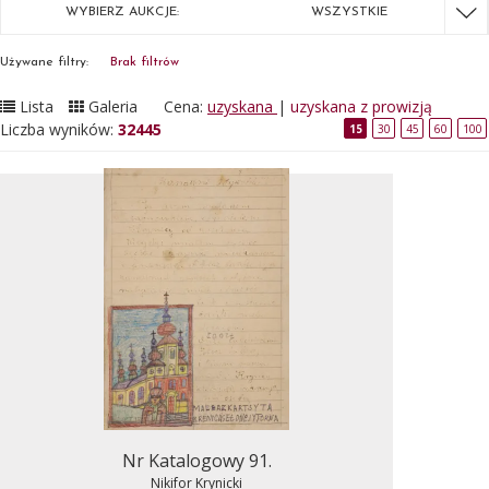
WYBIERZ AUKCJE:
WSZYSTKIE
Używane filtry:
Brak filtrów
Lista
Galeria
Cena:
uzyskana
|
uzyskana z prowizją
Liczba wyników:
32445
15
30
45
60
100
Nr Katalogowy 91.
Nikifor Krynicki